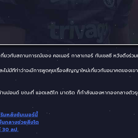
ี่ยวกับสถานการณ์ของ คอเนอร์ กาลาเกอร์ กับเชลซี หวังดึงร่วมที
ะไม่มีทีท่าว่าจะมีการพูดคุยเรื่องสัญญาใหม่เกี่ยวกับอนาคตของเข
 ล้านปอนด์ ขณะที่ แอตเลติโก มาดริด ก็กำลังมองหากองกลางตัวรุกมาตั
ริมหลังซัมเมอร์นี้
อยืนกลางช่วยสิงโต
่ 30 ลป.