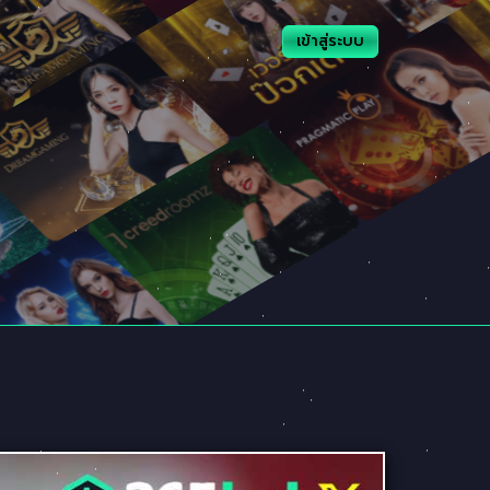
เข้าสู่ระบบ