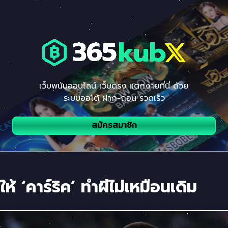
เว็บพนันออนไลน์ เว็บตรง แตกง่ายที่นี่ ด้วย
ระบบออโต้ ฝาก-ถอน รวดเร็ว
สมัครสมาชิก
ห้ ‘คาร์ริค’ ทำผีไม่เหมือนเดิม