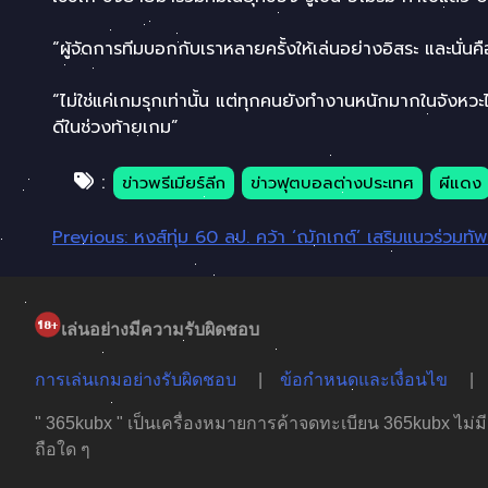
“ผู้จัดการทีมบอกกับเราหลายครั้งให้เล่นอย่างอิสระ และนั่นคือสิ
“ไม่ใช่แค่เกมรุกเท่านั้น แต่ทุกคนยังทำงานหนักมากในจังหวะ
ดีในช่วงท้ายเกม”
:
ข่าวพรีเมียร์ลีก
ข่าวฟุตบอลต่างประเทศ
ผีแดง
แนะแนว
Previous:
หงส์ทุ่ม 60 ลป. คว้า ‘ฌักเกต์’ เสริมแนวร่วมทัพซ
เรื่อง
เล่นอย่างมีความรับผิดชอบ
การเล่นเกมอย่างรับผิดชอบ
ข้อกำหนดและเงื่อนไข
" 365kubx " เป็นเครื่องหมายการค้าจดทะเบียน 365kubx ไม่มีส่ว
ถือใด ๆ