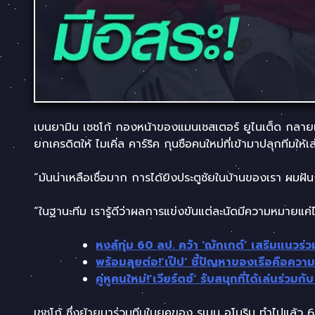
เบนยามิน เชชโก้ กองหน้าของแมนเชสเตอร์ ยูไนเต็ด กลายเป็
ยกเครดิตให้ ไมเคิ่ล คาร์ริค กุนซือคนใหม่ที่เข้ามาปลุกทีมให
“มันน่าเหลือเชื่อมาก การได้ยิงประตูชัยในบ้านของเรา ผมฝ
“ในฐานะทีม เรารู้ดีว่าผลการแข่งขันแต่ละนัดมีความหมายแค่ไ
หงส์ทุ่ม 60 ลป. คว้า ‘ฌักเกต์’ เสริมแนวร่วม
พร้อมลุยต่อ!’เป๊ป’ ชี้ปัญหาของเรือคือความ
คู่หูคนใหม่!’เวียร์ตซ์’ รับสนุกที่ได้เล่นร่วมกับ 
เชชโก้ ซึ่งย้ายมาร่วมทีมในยุคของ รูเบน อโมริม ทำไปแล้ว