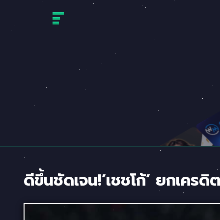
Skip
to
content
ดีขึ้นชัดเจน!’เชชโก้’ ยกเครดิตใ