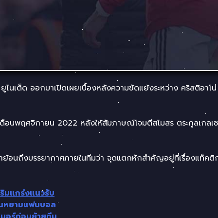
 ยูไนเต็ด ออกมาเปิดเผยเบื้องหลังความขัดแย้งระหว่าง คริสติอาโน
ื่อเดือนพฤศจิกายน 2022 หลังให้สัมภาษณ์โจมตีสโมสร ตระกูลเกลเ
่าย้อนถึงบรรยากาศภายในทีมว่า จุดแตกหักสำคัญอยู่ที่เรื่องแท็คติ
สริมแกร่งแนวรับ
ิวเต้นหยามแฟนบอล
มเมอร์ก่อนย้ายทีม