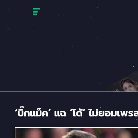
Skip
to
content
‘บิ๊กแม็ค’ แฉ ‘โด้’ ไม่ยอมเพ