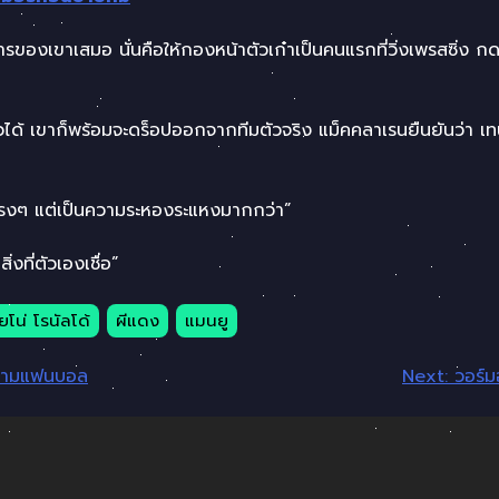
องเขาเสมอ นั่นคือให้กองหน้าตัวเก๋าเป็นคนแรกที่วิ่งเพรสซิ่ง กดด
 เขาก็พร้อมจะดร็อปออกจากทีมตัวจริง แม็คคลาเรนยืนยันว่า เทน ฮ
นตรงๆ แต่เป็นความระหองระแหงมากกว่า”
่งที่ตัวเองเชื่อ”
ยโน่ โรนัลโด้
ผีแดง
แมนยู
้นหยามแฟนบอล
Next:
วอร์ม