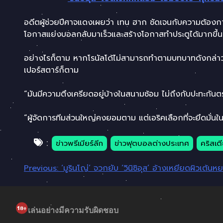
อดีตผู้ช่วยปีศาจแดงเผยว่า เทน ฮาก ชัดเจนกับความต้องการข
โอกาสแย่งบอลกลับมาเร็วและสร้างโอกาสทำประตูได้มากขึ้น
อย่างไรก็ตาม หากโรนัลโด้ไม่สามารถทำตามบทบาทดังกล่าวได้
เปอร์สตาร์ก็ตาม
“มันมีความตึงเครียดอยู่บ้างในสนามซ้อม ไม่ถึงกับปะทะกั
“ผู้จัดการทีมส่วนใหญ่คงยอมตาม แต่เอริคเลือกที่จะยึดมั่นในสิ
:
ข่าวพรีเมียร์ลีก
ข่าวฟุตบอลต่างประเทศ
คริสเตี
แนะแนว
Previous:
‘มูรินโญ่’ จวกยับ ‘วินิซิอุส’ อ้างเหยียดผิวเต
เรื่อง
เล่นอย่างมีความรับผิดชอบ