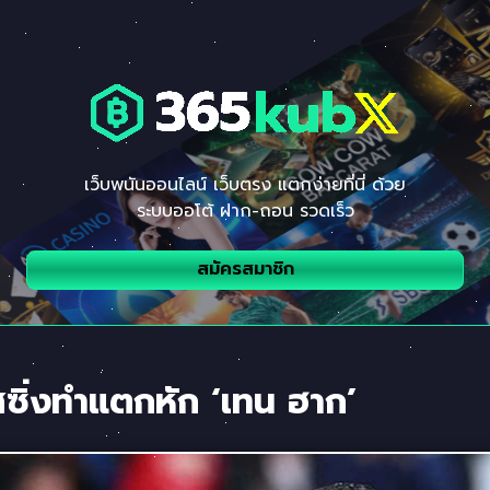
เว็บพนันออนไลน์ เว็บตรง แตกง่ายที่นี่ ด้วย
ระบบออโต้ ฝาก-ถอน รวดเร็ว
สมัครสมาชิก
รสซิ่งทำแตกหัก ‘เทน ฮาก’