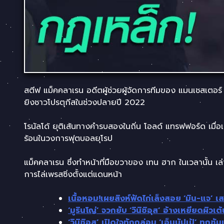
สตีฟ แม็คคลาเรน อดีตผู้ช่วยผู้จัดการทีมของ แมนเชสเตอร์
ยิงชาวโปรตุกีสในช่วงปลายปี 2022
โรนัลโด้ ยุติเส้นทางคำรบสองในถิ่น โอลด์ แทรฟฟอร์ด เม
ร้อนในวงการฟุตบอลยุโรป
แม็คคลาเรน ซึ่งทำหน้าที่มือขวาของ เทน ฮาก ในเวลานั้น เล
การไล่เพรสซิ่งตั้งแต่แดนหน้า
เนื้อหอม!เผยสิงห์ฟัดไก่เล็งสอย ‘มิน-แจ’ เ
‘มูรินโญ่’ จวกยับ ‘วินิซิอุส’ อ้างเหยียดผ
‘วินิซิอุส’ เปิดใจทักกล่อม ‘เอ็มบัปเป้’ ทุกซั