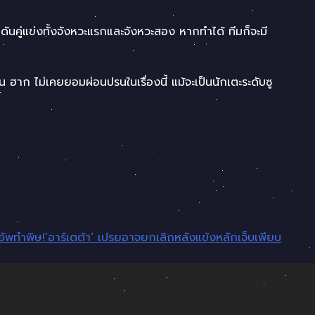
ันคู่แข่งทั้งจังหวะแรกและจังหวะสอง หากทำได้ ทีมก็จะมี
าก ไม่เคยยอมผ่อนปรนในเรื่องนี้ แม้จะเป็นนักเตะระดับซู
อัพทำพิษ!’อาร์เตต้า’ เปรยอาจยกเลิกหลังแข้งหลักเจ็บเพียบ