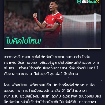
สาวกหงส์แดงสบายใจได้หลังมีรายงานออกมาว่า ไรอัน
กราเฟนเบิร์ช กองกลางลิเวอร์พูล ยังไม่มีแผนที่ย้ายออกจาก
สโมสร แม้ว่าจะมีข่าวเชื่อมโยงกับการย้ายทีมในช่วงซัมเมอร์นี้
กับกาลาตาซาราย ทีมในตุรกี ซุปเปอร์ ลีกก็ตาม
โดย ฟลอเรียน เพล็ทเทนเบิร์ก นักข่าวชื่อดังได้ออกมาเปิด
เผยอนาคตการค้าแข้งของนักเตะวัย 21 ปีที่ย้ายมาจา
กบาเยิร์น มิวนิคเมื่อซัมเมอร์ที่แล้วกับ ลิเวอร์พูล ในช่วงซัมเมอร์
นี้หลังก่อนหน้านี้เจ้าตัวมีข่าวย้ายทีมไปเล่นให้กับ กาลาตาซา