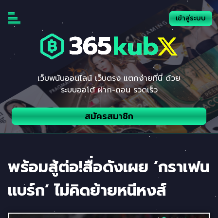
Skip
to
เข้าสู่ระบบ
content
เว็บพนันออนไลน์ เว็บตรง แตกง่ายที่นี่ ด้วย
ระบบออโต้ ฝาก-ถอน รวดเร็ว
สมัครสมาชิก
พร้อมสู้ต่อ!สื่อดังเผย ’กราเฟน
แบร์ก’ ไม่คิดย้ายหนีหงส์