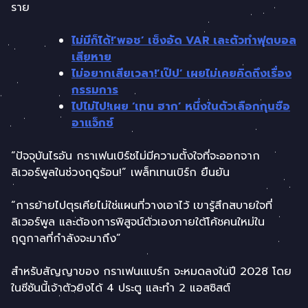
ราย
ไม่มีก็ได้!’พอช’ เซ็งอัด VAR เละตัวทำฟุตบอล
เสียหาย
ไม่อยากเสียเวลา!’เป๊ป’ เผยไม่เคยคิดถึงเรื่อง
กรรมการ
ไปไม่ไป!เผย ‘เทน ฮาก’ หนึ่งในตัวเลือกกุนซือ
อาแจ็กซ์
“ปัจจุบันไรอัน กราเฟนเบิร์ชไม่มีความตั้งใจที่จะออกจาก
ลิเวอร์พูลในช่วงฤดูร้อน!” เพล็ทเทนเบิร์ก ยืนยัน
“การย้ายไปตุรเคียไม่ใช่แผนที่วางเอาไว้ เขารู้สึกสบายใจที่
ลิเวอร์พูล และต้องการพิสูจน์ตัวเองภายใต้โค้ชคนใหม่ใน
ฤดูกาลที่กำลังจะมาถึง”
สำหรับสัญญาของ กราเฟนเแบร์ก จะหมดลงในปี 2028 โดย
ในซีซันนี้เจ้าตัวยิงได้ 4 ประตู และทำ 2 แอสซิสต์