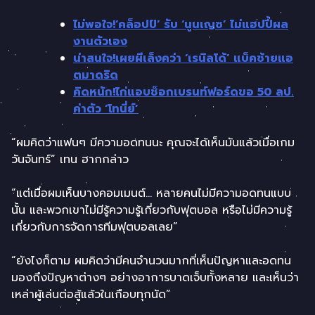
ไม่พอใจ!‘คล็อปป์’ รับ ‘นูนเญซ’ ไม่แฮปปี้ผล
งานตัวเอง
น่าสนใจ!เผยผีเล็งคว่า ‘เรนิลโด้’ แบ็คซ้ายแอ
ตมาดริด
คิดหนัก!ไก่แอบช็อกเบรนท์ฟอร์ดขอ 50 ลป.
ค่าตัว ‘โทนี่ย์’
“ผมคิดว่าแฟนๆ มีความอดทนนะ คุณจะได้เห็นมันแล้วเมื่อเกม
วันจันทร์” เทน ฮากกล่าว
“แต่เมื่อผมเห็นบางคอมเมนต์… หลายคนไม่มีความอดทนแบบ
นั้น และพวกเขาไม่มีรู้ความรู้เกี่ยวกับฟุตบอล หรือไม่มีความรู้
เกี่ยวกับการจัดการทีมฟุตบอลเลย”
“ยังไงก็ตาม ผมคิดว่ามีคนจำนวนมากที่เห็นปัญหาและอดทน
มองถึงปัญหาต่างๆ อย่างอาการบาดเจ็บทั้งหลาย และเห็นว่า
เหล่าผู้เล่นต่อสู้แล้วในเกือบทุกนัด”