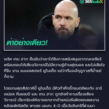
เอริค เทน ฮาก ยืนยันว่าเขาได้รับการสนับสนุนจากกองเชียร์
พร้อมตอบโต้เสียงวิจารณ์ไม่มีความรู้ด้านฟุตบอล และไม่เสียใจ
ที่รับ งาน แมนเชสเตอร์ ยูไนเต็ด แม้ว่าทีมจะมีฤดูกาลที่ย่ำแย่
ก็ตาม
โดยเกมสุดสัปดาห์นี้ ยูไนเต็ด มีคิวทำศึกบิ๊กแมตช์พบกับ อาร์
เซน่อล ทีมแชมป์ และ เทน ฮาก ถูกยิงคำถามเรื่องเสียง
วิจารณ์ เรียกร้องให้เขาออกจากตำแหน่งรับผิดชอบผลงาน
หลังแพ้คริสตัล พาเลซ เละเทะ 4-0 เมื่อวันจันทร์ที่ผ่านมา