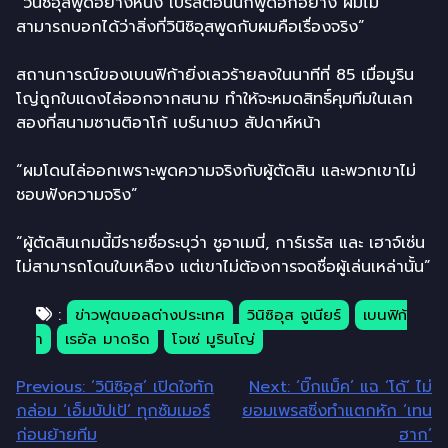
“วินิซิอุสพูดอย่างหนึ่ง เปรสติอันนี่ก็พูดอีกอย่าง ผมไม่
สามารถบอกได้ว่าสิ่งที่วินิซิอุสพูดกับผมคือเรื่องจริง”
สถานการณ์ของเบนฟิก้ายิ่งเลวร้ายลงในนาทีที่ 85 เมื่อมูริน
โญ่ถูกใบแดงไล่ออกจากสนาม ทำให้จะหมดสิทธิ์คุมทีมในเลก
สองที่สนามซานติอาโก้ เบร์นาเบว สัปดาห์หน้า
“ผมโดนไล่ออกเพราะพูดความจริงกับผู้ตัดสิน และพวกเขาไม่
ชอบฟังความจริง”
“ผู้ตัดสินเกมนี้มีรายชื่อระบุว่า ชูอาเมนี่, การ์เรรัส และ เฮาจ์เซ่น
ไม่สามารถโดนใบเหลือง แต่เขาไม่ต้องการจดชื่อผู้เล่นเหล่านั้น”
:
ข่าวฟุตบอลต่างประเทศ
วินิซิอุส จูเนียร์
เบนฟิก้
า
เรอัล มาดริด
โจเซ่ มูรินโญ่
แนะแนว
Previous:
‘วินิซิอุส’ เปิดใจทัก
Next:
‘บิ๊กแม็ค’ แฉ ‘โด้’ ไม่
กล่อม ‘เอ็มบัปเป้’ ทุกซัมเมอร์
ยอมเพรสซิ่งทำแตกหัก ‘เทน
เรื่อง
ก่อนย้ายทีม
ฮาก’