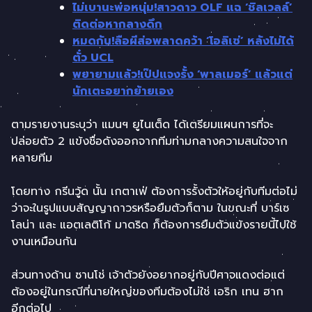
ไม่เบานะพ่อหนุ่ม!สาวดาว OLF แฉ ‘ชิลเวลล์’
ติดต่อหากลางดึก
หมดกัน!ลือผีส่อพลาดคว้า ‘โอลิเซ่’ หลังไม่ได้
ตั๋ว UCL
พยายามแล้ว!เป๊ปแจงรั้ง ‘พาลเมอร์’ แล้วแต่
นักเตะอยากย้ายเอง
ตามรายงานระบุว่า แมนฯ ยูไนเต็ด ได้เตรียมแผนการที่จะ
ปล่อยตัว 2 แข้งชื่อดังออกจากทีมท่ามกลางความสนใจจาก
หลายทีม
โดยทาง กรีนวู้ด นั้น เกตาเฟ่ ต้องการรั้งตัวให้อยู่กับทีมต่อไม่
ว่าจะในรูปแบบสัญญาถาวรหรือยืมตัวก็ตาม ในขณะที่ บาร์เซ
โลน่า และ แอตเลติโก้ มาดริด ก็ต้องการยืมตัวแข้งรายนี้ไปใช้
งานเหมือนกัน
ส่วนทางด้าน ซานโช่ เจ้าตัวยังอยากอยู่กับปีศาจแดงต่อแต่
ต้องอยู่ในกรณีที่นายใหญ่ของทีมต้องไม่ใช่ เอริก เทน ฮาก
อีกต่อไป