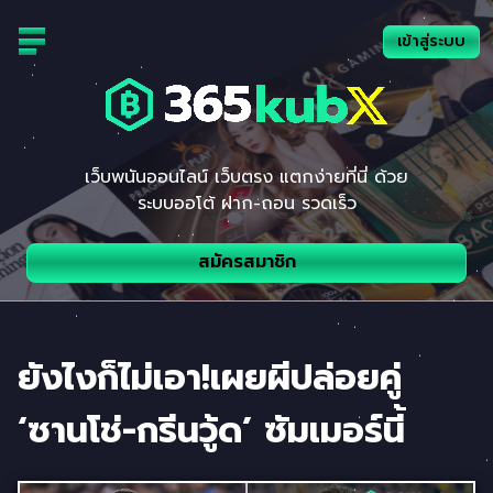
Skip
to
เข้าสู่ระบบ
content
เว็บพนันออนไลน์ เว็บตรง แตกง่ายที่นี่ ด้วย
ระบบออโต้ ฝาก-ถอน รวดเร็ว
สมัครสมาชิก
ยังไงก็ไม่เอา!เผยผีปล่อยคู่
‘ซานโช่-กรีนวู้ด’ ซัมเมอร์นี้