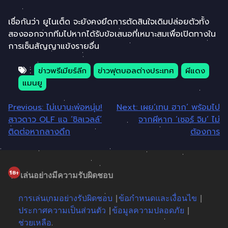
เชื่อกันว่า ยูไนเต็ด จะยังคงยึดการตัดสินใจเดิมปล่อยตัวทั้ง
สองออกจากทีมไปหากได้รับข้อเสนอที่เหมาะสมเพื่อเปิดทางใน
การเซ็นสัญญาแข้งรายอื่น
:
ข่าวพรีเมียร์ลีก
ข่าวฟุตบอลต่างประเทศ
ผีแดง
แมนยู
แนะแนว
Previous:
ไม่เบานะพ่อหนุ่ม!
Next:
เผย’เทน ฮาก’ พร้อมไป
สาวดาว OLF แฉ ‘ชิลเวลล์’
จากผีหาก ‘เซอร์ จิม’ ไม่
เรื่อง
ติดต่อหากลางดึก
ต้องการ
เล่นอย่างมีความรับผิดชอบ
การเล่นเกมอย่างรับผิดชอบ
ข้อกำหนดและเงื่อนไข
ประกาศความเป็นส่วนตัว
ข้อมูลความปลอดภัย
ช่วยเหลือ