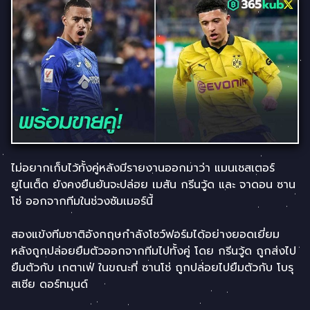
ไม่อยากเก็บไว้ทั้งคู่หลังมีรายงานออกมาว่า แมนเชสเตอร์
ยูไนเต็ด ยังคงยืนยันจะปล่อย เมสัน กรีนวู้ด และ จาดอน ซาน
โช่ ออกจากทีมในช่วงซัมเมอร์นี้
สองแข้งทีมชาติอังกฤษกำลังโชว์ฟอร์มได้อย่างยอดเยี่ยม
หลังถูกปล่อยยืมตัวออกจากทีมไปทั้งคู่ โดย กรีนวู้ด ถูกส่งไป
ยืมตัวกับ เกตาเฟ่ ในขณะที่ ซานโช่ ถูกปล่อยไปยืมตัวกับ โบรุ
สเซีย ดอร์ทมุนด์