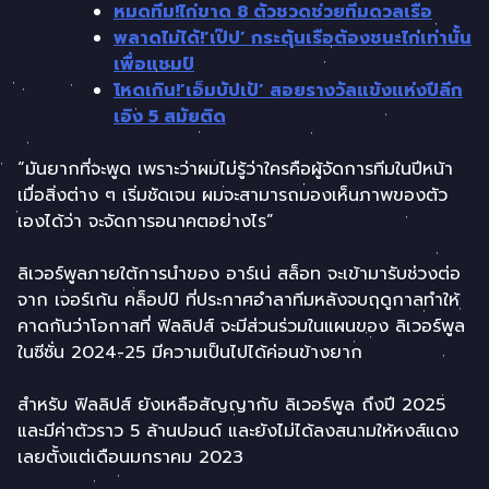
หมดทีม!ไก่ขาด 8 ตัวชวดช่วยทีมดวลเรือ
พลาดไม่ได้!’เป๊ป’ กระตุ้นเรือต้องชนะไก่เท่านั้น
เพื่อแชมป์
โหดเกิน!’เอ็มบัปเป้’ สอยรางวัลแข้งแห่งปีลีก
เอิง 5 สมัยติด
“มันยากที่จะพูด เพราะว่าผมไม่รู้ว่าใครคือผู้จัดการทีมในปีหน้า
เมื่อสิ่งต่าง ๆ เริ่มชัดเจน ผมจะสามารถมองเห็นภาพของตัว
เองได้ว่า จะจัดการอนาคตอย่างไร”
ลิเวอร์พูลภายใต้การนำของ อาร์เน่ สล็อท จะเข้ามารับช่วงต่อ
จาก เจอร์เก้น คล็อปป์ ที่ประกาศอำลาทีมหลังจบฤดูกาลทำให้
คาดกันว่าโอกาสที่ ฟิลลิปส์ จะมีส่วนร่วมในแผนของ ลิเวอร์พูล
ในซีซั่น 2024-25 มีความเป็นไปได้ค่อนข้างยาก
สำหรับ ฟิลลิปส์ ยังเหลือสัญญากับ ลิเวอร์พูล ถึงปี 2025
และมีค่าตัวราว 5 ล้านปอนด์ และยังไม่ได้ลงสนามให้หงส์แดง
เลยตั้งแต่เดือนมกราคม 2023