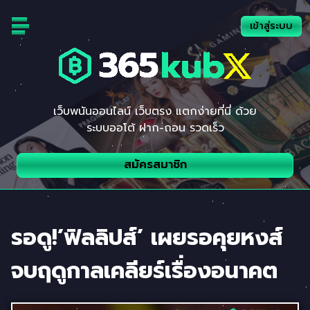
Skip
to
เข้าสู่ระบบ
content
เว็บพนันออนไลน์ เว็บตรง แตกง่ายที่นี่ ด้วย
ระบบออโต้ ฝาก-ถอน รวดเร็ว
สมัครสมาชิก
รอดู!’ฟิลลิปส์’ เผยรอคุยหงส์
จบฤดูกาลเคลียร์เรื่องอนาคต