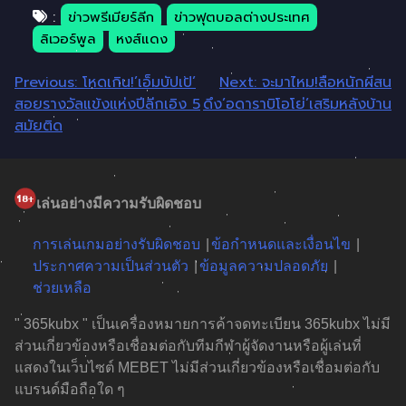
:
ข่าวพรีเมียร์ลีก
ข่าวฟุตบอลต่างประเทศ
ลิเวอร์พูล
หงส์แดง
แนะแนว
Previous:
โหดเกิน!’เอ็มบัปเป้’
Next:
จะมาไหม!ลือหนักผีสน
สอยรางวัลแข้งแห่งปีลีกเอิง 5
ดึง’อดาราบิโอโย่’เสริมหลังบ้าน
เรื่อง
สมัยติด
เล่นอย่างมีความรับผิดชอบ
การเล่นเกมอย่างรับผิดชอบ
ข้อกำหนดและเงื่อนไข
ประกาศความเป็นส่วนตัว
ข้อมูลความปลอดภัย
ช่วยเหลือ
" 365kubx " เป็นเครื่องหมายการค้าจดทะเบียน 365kubx ไม่มี
ส่วนเกี่ยวข้องหรือเชื่อมต่อกับทีมกีฬาผู้จัดงานหรือผู้เล่นที่
แสดงในเว็บไซต์ MEBET ไม่มีส่วนเกี่ยวข้องหรือเชื่อมต่อกับ
แบรนด์มือถือใด ๆ