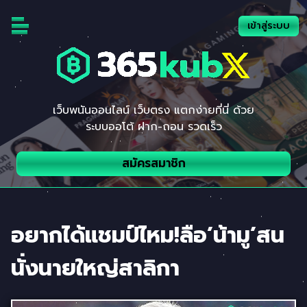
Skip
to
เข้าสู่ระบบ
content
เว็บพนันออนไลน์ เว็บตรง แตกง่ายที่นี่ ด้วย
ระบบออโต้ ฝาก-ถอน รวดเร็ว
สมัครสมาชิก
อยากได้แชมป์ไหม!ลือ’น้ามู’สน
นั่งนายใหญ่สาลิกา