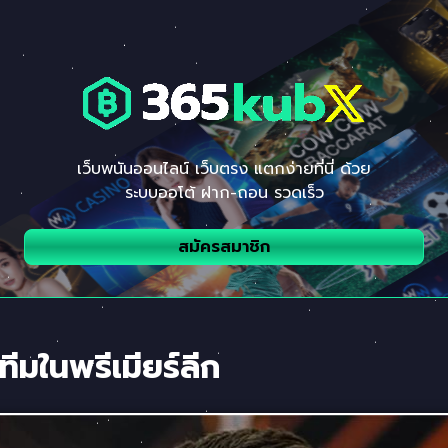
เว็บพนันออนไลน์ เว็บตรง แตกง่ายที่นี่ ด้วย
ระบบออโต้ ฝาก-ถอน รวดเร็ว
สมัครสมาชิก
ีมในพรีเมียร์ลีก