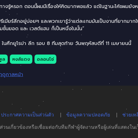
ทางรู้หรอก ตอนนี้ผมมีเรื่องให้คิดมากพอแล้ว แต่ในฐานะโค้ชผมยังหนุ
ีเมียร์ลีกอยู่บ่อยๆ และพวกเขารู้ว่าแต่ละเกมมันเป็นงานที่ยากมากใน
ชั้นยอด และ เวสต์แฮม ก็เป็นหนึ่งในนั้น”
ในศึกยูโรปา ลีก รอบ 8 ทีมสุดท้าย วันพฤหัสบดีที่ 11 เมษายนนี้
พูล
หงส์แดง
อลอนโซ่
 ฤดูกาลหน้า
ประกาศความเป็นส่วนตัว
ข้อมูลความปลอดภัย
ช่วยเหล
นเกี่ยวข้องหรือเชื่อมต่อกับทีมกีฬาผู้จัดงานหรือผู้เล่นที่แสดงใน