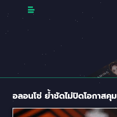
Skip
to
content
อลอนโซ่ ย้ำชัดไม่ปิดโอกาสคุมท