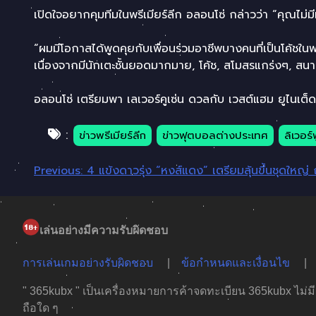
เปิดใจอยากคุมทีมในพรีเมียร์ลีก อลอนโซ่ กล่าวว่า “คุณไม่มี
“ผมมีโอกาสได้พูดคุยกับเพื่อนร่วมอาชีพบางคนที่เป็นโค้ชในพร
เนื่องจากมีนักเตะชั้นยอดมากมาย, โค้ช, สโมสรแกร่งๆ, สนาม
อลอนโซ่ เตรียมพา เลเวอร์คูเซ่น ดวลกับ เวสต์แฮม ยูไนเต็ด 
:
ข่าวพรีเมียร์ลีก
ข่าวฟุตบอลต่างประเทศ
ลิเวอร์
แนะแนว
Previous:
4 แข้งดาวรุ่ง “หงส์แดง” เตรียมลุ้นขึ้นชุดใหญ่
เรื่อง
เล่นอย่างมีความรับผิดชอบ
การเล่นเกมอย่างรับผิดชอบ
ข้อกำหนดและเงื่อนไข
" 365kubx " เป็นเครื่องหมายการค้าจดทะเบียน 365kubx ไม่มีส่ว
ถือใด ๆ