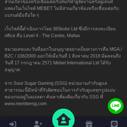
ส่วนเกี่ยวข้องหรือเชื่อมต่อกับทีมกีฬาผู้จัดงานหรือผู้เล่นที่
แสดงในเว็บไซต์ MEBET ไม่มีส่วนเกี่ยวข้องหรือเชื่อมต่อกับ
แบรนด์มือถือใด ๆ
เว็บไซต์นี้ดำเนินการโดย 365kubx Ltd ซึ่งมีการลงทะเบียน
office คือ Level 4 - The Centre, Maltav
หมายเลขและวันที่ออกใบอนุญาตอย่างเป็นทางการคือ MGA /
B2C / 106/2000 ออกให้เมื่อวันที่ 1 สิงหาคม 2018 มีผลจนถึง
วันที่ 17 กรกฎาคม 2571 Mebet International Ltd ได้รับ
อนุญาต
จาก Sour Sugar Gaming (SSG) หน่วยงานกำกับดูแล
สาธารณะนี้มีหน้าที่รับผิดชอบในการกำกับดูแลทุกรูปแบบ
ของเกมอยู่ในมอลตา ค้นหาเพิ่มเติมเกี่ยวกับ SSG ที่
www.membersg.com