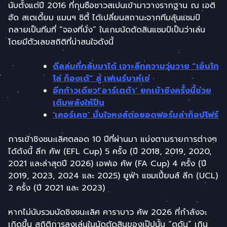
นับตั้งแต่ปี 2016 ที่กุนซือชาวสเปนเข้ามาวางรากฐาน ณ เอติ
ฮัด สเตเดี้ยม แมนฯ ซิตี้ ได้เปลี่ยนสถานะจากทีมลุ้นแชมป์
กลายเป็นทีมที่ “จองที่นั่ง” ในเกมนัดตัดสินแชมป์เป็นว่าเล่น
โดยมีตัวเลขสถิติที่น่าสนใจดังนี้
ดีลล่มที่กลับมาได้ เจาะลึกความวุ่นวาย “เอ็นโก
โล่ ก็องเต้” สู่ เฟเนร์บาห์เช่
อีกก้าวเดียว!’อาร์เตต้า’ ยกเข้าชิงครั้งนี้ช่วย
เติมพลังให้ปืน
‘เคอร์เคซ’ มั่นใจหงส์ต่อยอดฟอร์มล่าท็อปโฟร์
การเข้าชิงชนะเลิศตลอด 10 ปีที่ผ่านมา แบ่งตามรายการต่างๆ
ได้ดังนี้ ลีก คัพ (EFL Cup) 5 ครั้ง (ปี 2018, 2019, 2020,
2021 และล่าสุดปี 2026) เอฟเอ คัพ (FA Cup) 4 ครั้ง (ปี
2019, 2023, 2024 และ 2025) ยูฟ่า แชมเปี้ยนส์ ลีก (UCL)
2 ครั้ง (ปี 2021 และ 2023)
หากไม่นับรวมนัดชิงชนะเลิศ คาราบาว คัพ 2026 ที่กำลังจะ
เกิดขึ้น สถิติการลงเล่นในนัดตัดสินของเป๊ปนั้น “ดุดัน” เกิน