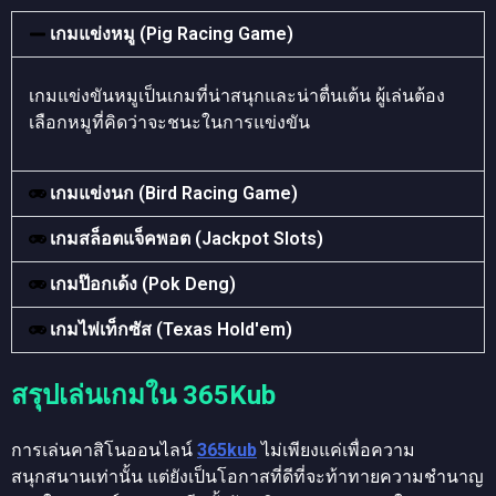
เกมแข่งหมู (Pig Racing Game)
เกมแข่งขันหมูเป็นเกมที่น่าสนุกและน่าตื่นเต้น ผู้เล่นต้อง
เลือกหมูที่คิดว่าจะชนะในการแข่งขัน
เกมแข่งนก (Bird Racing Game)
เกมสล็อตแจ็คพอต (Jackpot Slots)
เกมป๊อกเด้ง (Pok Deng)
เกมไพ่เท็กซัส (Texas Hold'em)
สรุปเล่นเกมใน 365Kub
การเล่นคาสิโนออนไลน์
365kub
ไม่เพียงแค่เพื่อความ
สนุกสนานเท่านั้น แต่ยังเป็นโอกาสที่ดีที่จะท้าทายความชำนาญ