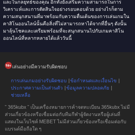
และในกลยุทธ์ของคุณ อีกทั้งยังเสริมความสามารถในการ
วิเคราะห์และการตัดสินใจอย่างรอบคอบด้วย อย่างไรก็ตาม
ความสนุกสนานที่มาพร้อมกับความตื่นเต้นของการเล่นเกมใน
คาสิโนออนไลน์นั้นคือสิ่งที่ไม่สามารถหาได้จากที่อื่นๆ ดังนั้น
มาลุ้นโชคและเตรียมพร้อมที่จะสนุกสนานไปกับเกมคาสิโน
ออนไลน์ที่หลากหลายได้แล้ววันนี้
เล่นอย่างมีความรับผิดชอบ
การเล่นเกมอย่างรับผิดชอบ
ข้อกำหนดและเงื่อนไข
ประกาศความเป็นส่วนตัว
ข้อมูลความปลอดภัย
ช่วยเหลือ
" 365kubx " เป็นเครื่องหมายการค้าจดทะเบียน 365kubx ไม่มี
ส่วนเกี่ยวข้องหรือเชื่อมต่อกับทีมกีฬาผู้จัดงานหรือผู้เล่นที่
แสดงในเว็บไซต์ MEBET ไม่มีส่วนเกี่ยวข้องหรือเชื่อมต่อกับ
แบรนด์มือถือใด ๆ