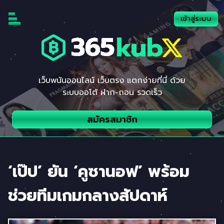
Skip
to
เข้าสู่ระบบ
content
เว็บพนันออนไลน์ เว็บตรง แตกง่ายที่นี่ ด้วย
ระบบออโต้ ฝาก-ถอน รวดเร็ว
สมัครสมาชิก
‘เป๊ป’ ยัน ‘คูซานอฟ’ พร้อม
ช่วยทีมเกมกลางสัปดาห์