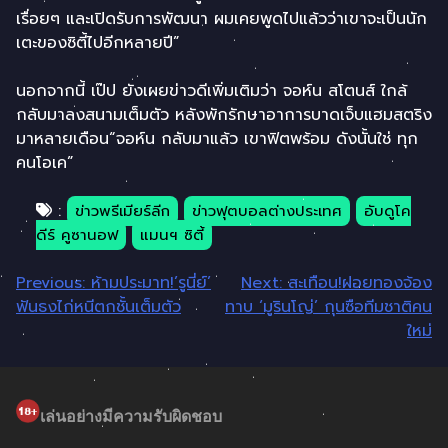
เรื่อยๆ และเปิดรับการพัฒนา ผมเคยพูดไปแล้วว่าเขาจะเป็นนัก
เตะของซิตี้ไปอีกหลายปี”
นอกจากนี้ เป๊ป ยังเผยข่าวดีเพิ่มเติมว่า จอห์น สโตนส์ ใกล้
กลับมาลงสนามเต็มตัว หลังพักรักษาอาการบาดเจ็บแฮมสตริง
มาหลายเดือน“จอห์น กลับมาแล้ว เขาฟิตพร้อม ดังนั้นใช่ ทุก
คนโอเค”
:
ข่าวพรีเมียร์ลีก
ข่าวฟุตบอลต่างประเทศ
อับดูโค
ดีร์ คูซานอฟ
แมนฯ ซิตี้
แนะแนว
Previous:
ห้ามประมาท!’รูนี่ย์’
Next:
สะเทือน!ฝอยทองจ้อง
ฟันธงไก่หนีตกชั้นเต็มตัว
ทาบ ‘มูรินโญ่’ กุนซือทีมชาติคน
เรื่อง
ใหม่
เล่นอย่างมีความรับผิดชอบ