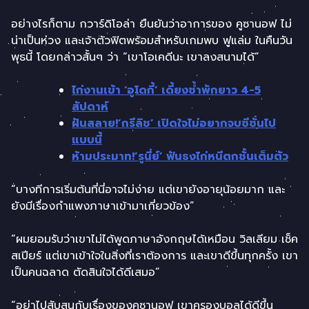
อย่างไรก็ตาม กวาร์ดิโอล่า ยืนยันว่าอาการของ คูซานอฟ ไม่
น่าเป็นห่วง และเจ้าตัวฟิตพร้อมสำหรับเกมพบ ฟูแล่ม ในคืนวัน
พุธนี้ โดยกล่าวสั้นๆ ว่า “เขาโอเคดีนะ เขาลงสนามได้”
ไก่งานเข้า ‘อูโดกี้’ เดี้ยงซ้ำพักยาว 4-5
สัปดาห์
ฝันสลาย!’กรีลิช’ เปิดใจไม่อยากจบซีซั่นไป
แบบนี้
ห้ามประมาท!’รูนี่ย์’ ฟันธงไก่หนีตกชั้นเต็มตัว
“บางทีการเริ่มต้นที่นี่อาจไม่ง่าย แต่เขายังอายุน้อยมาก และ
ยังมีเรื่องกำแพงภาษาเข้ามาเกี่ยวข้อง”
“ผมยอมรับว่าเขาไม่ได้พูดภาษาอังกฤษได้เหมือน วิลเลียม เช็ค
สเปียร์ แต่เขาเข้าใจในสิ่งที่เราต้องการ และเขาดีขึ้นทุกครั้ง เขา
เป็นคนฉลาด ตัดสินใจได้ดีเสมอ”
“อย่าไปสับสนกับเรื่องของคูซานอฟ เขาครองบอลได้ดีขึ้น