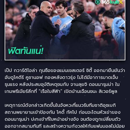
เป๊ป กวาร์ดิโอล่า กุนซือของแมนเชสเตอร์ ซิตี้ ออกมายืนยันว่า
อับดูโคดีร์ คูซานอฟ กองหลังดาวรุ่ง ไม่ได้มีอาการบาดเจ็บ
รุนแรง หลังประสบอุบัติเหตุชนกับ จานลุยจิ ดอนนารุมม่า ใน
เกมพรีเมียร์ลีกที่ “เรือใบสีฟ้า” เปิดบ้านเฉือนชนะ ลิเวอร์พูล
เหตุการณ์ดังกล่าวเกิดขึ้นในจังหวะที่แนวรับทีมชาติอุซเบกิ
สถานพยายามเข้าป้องกัน โคดี้ กัคโป ก่อนจะโดนหัวเข่าของ
ดอนนารุมม่า ปะทะเข้าที่ใบหน้าอย่างจัง จนต้องถูกเปลี่ยนตัว
ออกจากสนามทันที และสร้างความกังวลให้กับแฟนบอลไม่น้อย