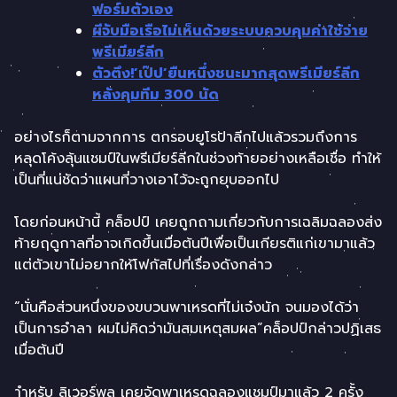
ฟอร์มตัวเอง
ผีจับมือเรือไม่เห็นด้วยระบบควบคุมค่าใช้จ่าย
พรีเมียร์ลีก
ตัวตึง!’เป๊ป’ยืนหนึ่งชนะมากสุดพรีเมียร์ลีก
หลังคุมทีม 300 นัด
อย่างไรก็ตามจากการ ตกรอบยูโรป้าลีกไปแล้วรวมถึงการ
หลุดโค้งลุ้นแชมป์ในพรีเมียร์ลีกในช่วงท้ายอย่างเหลือเชื่อ ทำให้
เป็นที่แน่ชัดว่าแผนที่วางเอาไว้จะถูกยุบออกไป
โดยก่อนหน้านี้ คล็อปป์ เคยถูกถามเกี่ยวกับการเฉลิมฉลองส่ง
ท้ายฤดูกาลที่อาจเกิดขึ้นเมื่อต้นปีเพื่อเป็นเกียรติแก่เขามาแล้ว
แต่ตัวเขาไม่อยากให้โฟกัสไปที่เรื่องดังกล่าว
“นั่นคือส่วนหนึ่งของขบวนพาเหรดที่ไม่เจ๋งนัก จนมองได้ว่า
เป็นการอำลา ผมไม่คิดว่ามันสมเหตุสมผล”คล็อปป์กล่าวปฏิเสธ
เมื่อต้นปี
าำหรับ ลิเวอร์พูล เคยจัดพาเหรดฉลองแชมป์มาแล้ว 2 ครั้ง