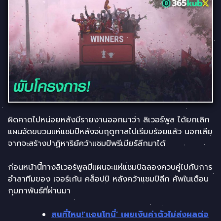
ผิดคาดไปหน่อยหลังมีรายงานออกมาว่า ลิเวอร์พูล ได้ยกเลิก
แผนจัดขบวนแห่แชมป์หลังจบฤดูกาลไปเรียบร้อยแล้ว นอกเสีย
จากจะสร้างปาฏิหาริย์คว้าแชมป์พรีเมียร์ลีกมาได้
ก่อนหน้านี้ทางลิเวอร์พูลมีแผนจะแห่แชมป์ฉลองควบคู่ไปกับการ
อำลาทีมของ เจอร์เก้น คล็อปป์ หลังคว้าแชมป์ลีก คัพในเดือน
กุมภาพันธ์ที่ผ่านมา
สนที่ไหน!’แอนโทนี่’ เผยเงินค่าตัวไม่ส่งผลต่อ