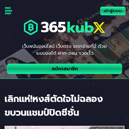
Skip
to
เข้าสู่ระบบ
content
เว็บพนันออนไลน์ เว็บตรง แตกง่ายที่นี่ ด้วย
ระบบออโต้ ฝาก-ถอน รวดเร็ว
สมัครสมาชิก
เลิกแห่!หงส์ตัดใจไม่ฉลอง
ขบวนแชมป์ปิดซีซั่น