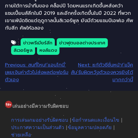
ภายใต้การนำทีมของ คล็อปป์ โดยหนแรกเกิดขึ้นหลังคว้า
แชมเปี้ยนส์ลีกในปี 2019 และอีกครั้งเกิดขึ้นในปี 2022 ที่พวก
เขาแพ้นัดชิดแต่ฤดูกาลนั้นลิเวอร์พูล ยังมีถ้วยแชมป์เอฟเอ คัพ
กับลีก คัพให้ฉลอง
:
ข่าวพรีเมียร์ลีก
ข่าวฟุตบอลต่างประเทศ
ลิเวอร์พูล
หงส์แดง
แนะแนว
Previous:
สนที่ไหน!’แอนโทนี่’
Next:
แก้ตัวซีซั่นหน้า!’แจ๊ค
เผยเงินค่าตัวไม่ส่งผลต่อฟอร์ม
สัน’รับผิดหวังตัวเองควรยิงได้
เรื่อง
ตัวเอง
มากกว่านี้
เล่นอย่างมีความรับผิดชอบ
การเล่นเกมอย่างรับผิดชอบ
ข้อกำหนดและเงื่อนไข
ประกาศความเป็นส่วนตัว
ข้อมูลความปลอดภัย
ช่วยเหลือ