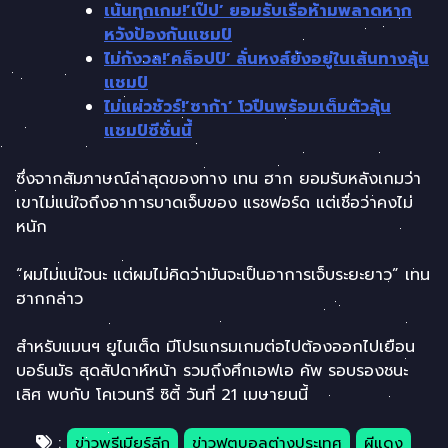
เน้นทุกเกม!’เป๊ป’ ยอมรับเรือห้ามพลาดหาก
หวังป้องกันแชมป์
ไม่กังวล!’คล็อปป์’ ลั่นหงส์ยังอยู่ในเส้นทางลุ้น
แชมป์
ไม่แผ่วชัวร์!’ซาก้า’ โวปืนพร้อมเต็มตัวลุ้น
แชมป์ซีซั่นนี้
ซึ่งจากสัมภาษณ์ล่าสุดของทาง เทน ฮาก ยอมรับหลังเกมว่า
เขาไม่แน่ใจถึงอาการบาดเจ็บของ แรชฟอร์ด แต่เชื่อว่าคงไม่
หนัก
“ผมไม่แน่ใจนะ แต่ผมไม่คิดว่ามันจะเป็นอาการเจ็บระยะยาว” เทน
ฮากกล่าว
สำหรับแมนฯ ยูไนเต็ด มีโปรแกรมเกมต่อไปต้องออกไปเยือน
บอร์นมัธ สุดสัปดาห์หน้า รวมถึงศึกเอฟเอ คัพ รอบรองชนะ
เลิศ พบกับ โคเวนทรี ซิตี้ วันที่ 21 เมษายนนี้
:
ข่าวพรีเมียร์ลีก
ข่าวฟุตบอลต่างประเทศ
ผีแดง