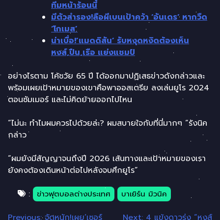
ทีมหน้าร้อนนี้
มีตัวสำรอง!ลือผีเบนเป้าคว้า ‘อันเดร’ หากวืด
‘โกเมส’
น่าเบื่อ!’แมดดิสัน’ รับหงุดหงิดต้องเห็น
หงส์,ปืน,เรือ แย่งแชมป์
อย่างไรตาม โค้ชวัย 65 ปี ได้ออกมาปฏิเสธข่าวดังกล่าวและ
พร้อมเผยเป้าหมายของเขาคือพาออสเตรีย ลงเล่นยูโร 2024
ตอนซัมเมอร์ และไม่คิดย้ายออกไปไหน
“ไม่นะ ทำไมผมควรไปด้วยล่ะ? ผมสบายใจกับที่นี่มากๆ “รังนิค
กล่าว
“ผมยังมีสัญญาจนถึงปี 2026 เส้นทางและเป้าหมายของเรา
ยังคงต้องเดินหน้าต่อไปหลังจบศึกยูโร”
:
ข่าวฟุตบอลต่างประเทศ
บาเยิร์น มิวนิค
Previous:
จัดหนัก!เผย’เซอร์
Next:
4 แข้งดาวรุ่ง “หงส์