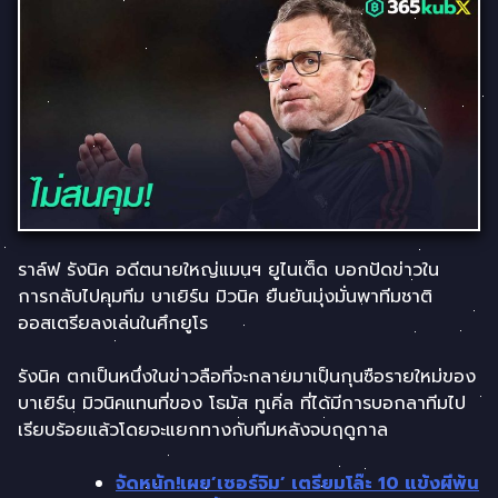
ราล์ฟ รังนิค อดีตนายใหญ่แมนฯ ยูไนเต็ด บอกปัดข่าวใน
การกลับไปคุมทีม บาเยิร์น มิวนิค ยืนยันมุ่งมั่นพาทีมชาติ
ออสเตรียลงเล่นในศึกยูโร
รังนิค ตกเป็นหนึ่งในข่าวลือที่จะกลายมาเป็นกุนซือรายใหม่ของ
บาเยิร์น มิวนิคแทนที่ของ โธมัส ทูเคิ่ล ที่ได้มีการบอกลาทีมไป
เรียบร้อยแล้วโดยจะแยกทางกับทีมหลังจบฤดูกาล
จัดหนัก!เผย’เซอร์จิม’ เตรียมโล๊ะ 10 แข้งผีพ้น