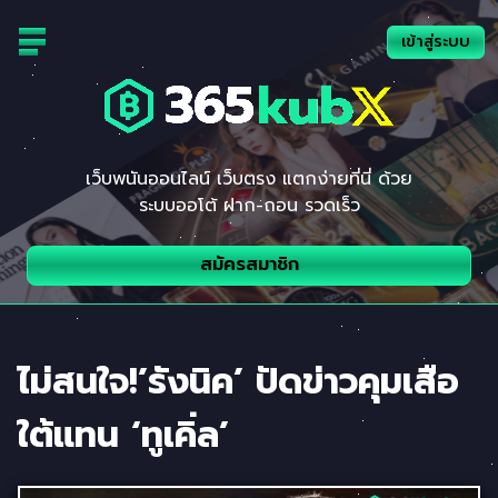
Skip
to
เข้าสู่ระบบ
content
เว็บพนันออนไลน์ เว็บตรง แตกง่ายที่นี่ ด้วย
ระบบออโต้ ฝาก-ถอน รวดเร็ว
สมัครสมาชิก
ไม่สนใจ!’รังนิค’ ปัดข่าวคุมเสือ
ใต้แทน ‘ทูเคิ่ล’