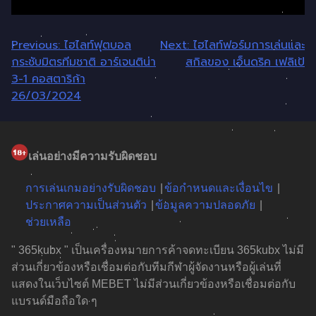
แนะแนว
Previous:
ไฮไลท์ฟุตบอล
Next:
ไฮไลท์ฟอร์มการเล่นและ
กระชับมิตรทีมชาติ อาร์เจนติน่า
สกิลของ เอ็นดริค เฟลิเป้
เรื่อง
3-1 คอสตาริก้า
26/03/2024
เล่นอย่างมีความรับผิดชอบ
การเล่นเกมอย่างรับผิดชอบ
ข้อกำหนดและเงื่อนไข
ประกาศความเป็นส่วนตัว
ข้อมูลความปลอดภัย
ช่วยเหลือ
" 365kubx " เป็นเครื่องหมายการค้าจดทะเบียน 365kubx ไม่มี
ส่วนเกี่ยวข้องหรือเชื่อมต่อกับทีมกีฬาผู้จัดงานหรือผู้เล่นที่
แสดงในเว็บไซต์ MEBET ไม่มีส่วนเกี่ยวข้องหรือเชื่อมต่อกับ
แบรนด์มือถือใด ๆ