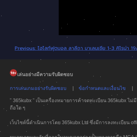
แนะแนว
Previous:
ไฮไลท์ฟุตบอล ลาลีกา บาเลนเซีย 1-3 คิโรน่า 
เรื่อง
เล่นอย่างมีความรับผิดชอบ
การเล่นเกมอย่างรับผิดชอบ
ข้อกำหนดและเงื่อนไข
" 365kubx " เป็นเครื่องหมายการค้าจดทะเบียน 365kubx ไม่มีส่ว
ถือใด ๆ
เว็บไซต์นี้ดำเนินการโดย 365kubx Ltd ซึ่งมีการลงทะเบียน off