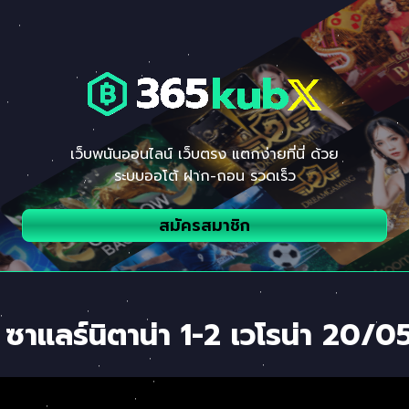
เว็บพนันออนไลน์ เว็บตรง แตกง่ายที่นี่ ด้วย
ระบบออโต้ ฝาก-ถอน รวดเร็ว
สมัครสมาชิก
า ซาแลร์นิตาน่า 1-2 เวโรน่า 20