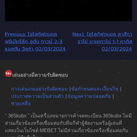
แนะแนว
Previous:
ไฮไลท์ฟุตบอล
Next:
ไฮไลท์ฟุตบอล ลาลีกา
พรีเมียร์ลีก ลูตัน ทาวน์ 2-3
ราโย่ บาเยกาโน่ 1-1 คาดิส
เรื่อง
แอสตัน วิลล่า 02/03/2024
02/03/2024
เล่นอย่างมีความรับผิดชอบ
การเล่นเกมอย่างรับผิดชอบ
ข้อกำหนดและเงื่อนไข
ประกาศความเป็นส่วนตัว
ข้อมูลความปลอดภัย
ช่วยเหลือ
" 365kubx " เป็นเครื่องหมายการค้าจดทะเบียน 365kubx ไม่มี
ส่วนเกี่ยวข้องหรือเชื่อมต่อกับทีมกีฬาผู้จัดงานหรือผู้เล่นที่
แสดงในเว็บไซต์ MEBET ไม่มีส่วนเกี่ยวข้องหรือเชื่อมต่อกับ