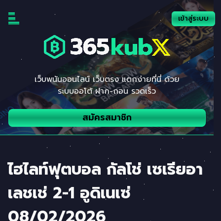
Skip
to
เข้าสู่ระบบ
content
×
เว็บพนันออนไลน์ เว็บตรง แตกง่ายที่นี่ ด้วย
ระบบออโต้ ฝาก-ถอน รวดเร็ว
สมัครสมาชิก
ไฮไลท์ฟุตบอล กัลโช่ เซเรียอา
เลชเช่ 2-1 อูดิเนเซ่
08/02/2026