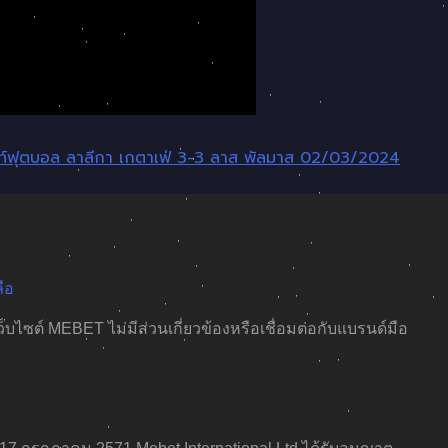
ท์ฟุตบอล ลาลีกา เกตาเฟ่ 3-3 ลาส พัลมาส 02/03/2024
ือ
เว็บไซต์ MEBET ไม่มีส่วนเกี่ยวข้องหรือเชื่อมต่อกับแบรนด์มือ