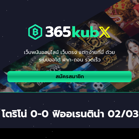
เว็บพนันออนไลน์ เว็บตรง แตกง่ายที่นี่ ด้วย
ระบบออโต้ ฝาก-ถอน รวดเร็ว
สมัครสมาชิก
า โตริโน่ 0-0 ฟิออเรนติน่า 02/