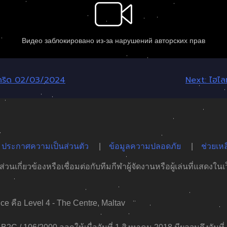
มาดริด 02/03/2024
Next:
ไฮไล
ประกาศความเป็นส่วนตัว
ข้อมูลความปลอดภัย
ช่วยเหล
นเกี่ยวข้องหรือเชื่อมต่อกับทีมกีฬาผู้จัดงานหรือผู้เล่นที่แสดงใน
ice คือ Level 4 - The Centre, Maltav