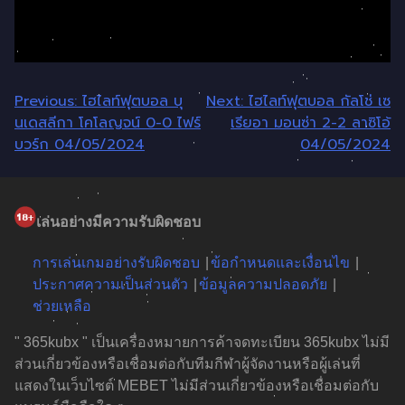
แนะแนว
Previous:
ไฮไลท์ฟุตบอล บุ
Next:
ไฮไลท์ฟุตบอล กัลโช่ เซ
นเดสลีกา โคโลญจน์ 0-0 ไฟร์
เรียอา มอนซ่า 2-2 ลาซิโอ้
เรื่อง
บวร์ก 04/05/2024
04/05/2024
เล่นอย่างมีความรับผิดชอบ
การเล่นเกมอย่างรับผิดชอบ
ข้อกำหนดและเงื่อนไข
ประกาศความเป็นส่วนตัว
ข้อมูลความปลอดภัย
ช่วยเหลือ
" 365kubx " เป็นเครื่องหมายการค้าจดทะเบียน 365kubx ไม่มี
ส่วนเกี่ยวข้องหรือเชื่อมต่อกับทีมกีฬาผู้จัดงานหรือผู้เล่นที่
แสดงในเว็บไซต์ MEBET ไม่มีส่วนเกี่ยวข้องหรือเชื่อมต่อกับ