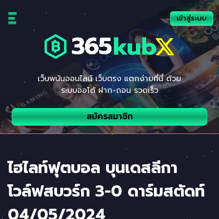
Skip
to
เข้าสู่ระบบ
content
เว็บพนันออนไลน์ เว็บตรง แตกง่ายที่นี่ ด้วย
ระบบออโต้ ฝาก-ถอน รวดเร็ว
สมัครสมาชิก
ไฮไลท์ฟุตบอล บุนเดสลีกา
โวล์ฟสบวร์ก 3-0 ดาร์มสตัดท์
04/05/2024