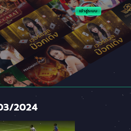
เข้าสู่ระบบ
9/03/2024