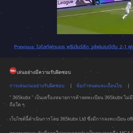
แนะแนว
Previous:
ไฮไลท์ฟุตบอล พรีเมียร์ลีก วูล์ฟแฮมป์ตัน 2-1
เรื่อง
เล่นอย่างมีความรับผิดชอบ
การเล่นเกมอย่างรับผิดชอบ
ข้อกำหนดและเงื่อนไข
" 365kubx " เป็นเครื่องหมายการค้าจดทะเบียน 365kubx ไม่มีส่ว
ถือใด ๆ
เว็บไซต์นี้ดำเนินการโดย 365kubx Ltd ซึ่งมีการลงทะเบียน off