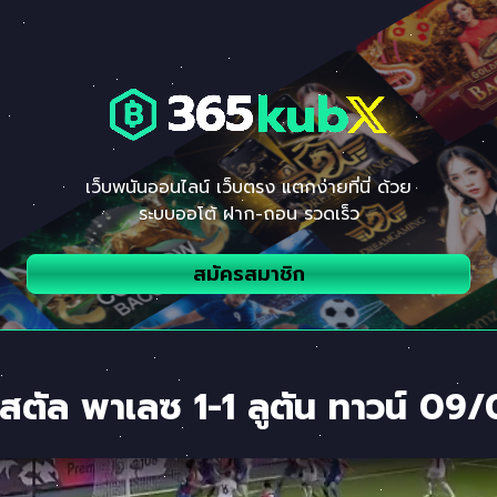
เว็บพนันออนไลน์ เว็บตรง แตกง่ายที่นี่ ด้วย
ระบบออโต้ ฝาก-ถอน รวดเร็ว
สมัครสมาชิก
ริสตัล พาเลซ 1-1 ลูตัน ทาวน์ 0