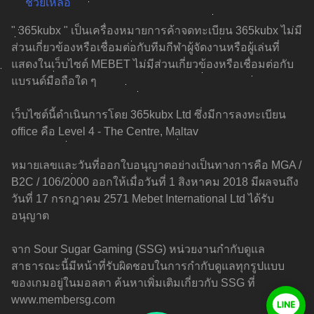
ช่วยเหลือ
" 365kubx " เป็นเครื่องหมายการค้าจดทะเบียน 365kubx ไม่มี
ส่วนเกี่ยวข้องหรือเชื่อมต่อกับทีมกีฬาผู้จัดงานหรือผู้เล่นที่
แสดงในเว็บไซต์ MEBET ไม่มีส่วนเกี่ยวข้องหรือเชื่อมต่อกับ
แบรนด์มือถือใด ๆ
เว็บไซต์นี้ดำเนินการโดย 365kubx Ltd ซึ่งมีการลงทะเบียน
office คือ Level 4 - The Centre, Maltav
หมายเลขและวันที่ออกใบอนุญาตอย่างเป็นทางการคือ MGA /
B2C / 106/2000 ออกให้เมื่อวันที่ 1 สิงหาคม 2018 มีผลจนถึง
วันที่ 17 กรกฎาคม 2571 Mebet International Ltd ได้รับ
อนุญาต
จาก Sour Sugar Gaming (SSG) หน่วยงานกำกับดูแล
สาธารณะนี้มีหน้าที่รับผิดชอบในการกำกับดูแลทุกรูปแบบ
ของเกมอยู่ในมอลตา ค้นหาเพิ่มเติมเกี่ยวกับ SSG ที่
www.membersg.com