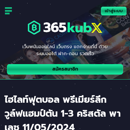
Skip
to
เข้าสู่ระบบ
content
เว็บพนันออนไลน์ เว็บตรง แตกง่ายที่นี่ ด้วย
ระบบออโต้ ฝาก-ถอน รวดเร็ว
สมัครสมาชิก
ไฮไลท์ฟุตบอล พรีเมียร์ลีก
วูล์ฟแฮมป์ตัน 1-3 คริสตัล พา
เลซ 11/05/2024