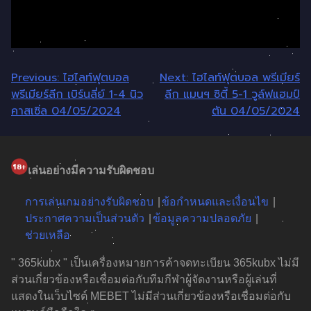
แนะแนว
Previous:
ไฮไลท์ฟุตบอล
Next:
ไฮไลท์ฟุตบอล พรีเมียร์
พรีเมียร์ลีก เบิร์นลี่ย์ 1-4 นิว
ลีก แมนฯ ซิตี้ 5-1 วูล์ฟแฮมป์
เรื่อง
คาสเซิ่ล 04/05/2024
ตัน 04/05/2024
เล่นอย่างมีความรับผิดชอบ
การเล่นเกมอย่างรับผิดชอบ
ข้อกำหนดและเงื่อนไข
ประกาศความเป็นส่วนตัว
ข้อมูลความปลอดภัย
ช่วยเหลือ
" 365kubx " เป็นเครื่องหมายการค้าจดทะเบียน 365kubx ไม่มี
ส่วนเกี่ยวข้องหรือเชื่อมต่อกับทีมกีฬาผู้จัดงานหรือผู้เล่นที่
แสดงในเว็บไซต์ MEBET ไม่มีส่วนเกี่ยวข้องหรือเชื่อมต่อกับ