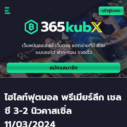
Skip
to
เข้าสู่ระบบ
content
เว็บพนันออนไลน์ เว็บตรง แตกง่ายที่นี่ ด้วย
ระบบออโต้ ฝาก-ถอน รวดเร็ว
สมัครสมาชิก
ไฮไลท์ฟุตบอล พรีเมียร์ลีก เชล
ซี 3-2 นิวคาสเซิ่ล
11/03/2024