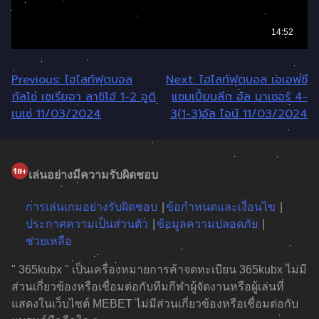
แนะแนว
Previous:
ไฮไลท์ฟุตบอล
Next:
ไฮไลท์ฟุตบอล เอเอฟซี
กัลโช่ เซเรียอา ลาซิโอ้ 1-2 อูดิ
แชมเปี้ยนลีก อัล นาเซอร์ 4-
เรื่อง
เนเซ่ 11/03/2024
3(1-3)อัล ไอน์ 11/03/2024
เล่นอย่างมีความรับผิดชอบ
การเล่นเกมอย่างรับผิดชอบ
ข้อกำหนดและเงื่อนไข
ประกาศความเป็นส่วนตัว
ข้อมูลความปลอดภัย
ช่วยเหลือ
" 365kubx " เป็นเครื่องหมายการค้าจดทะเบียน 365kubx ไม่มี
ส่วนเกี่ยวข้องหรือเชื่อมต่อกับทีมกีฬาผู้จัดงานหรือผู้เล่นที่
แสดงในเว็บไซต์ MEBET ไม่มีส่วนเกี่ยวข้องหรือเชื่อมต่อกับ