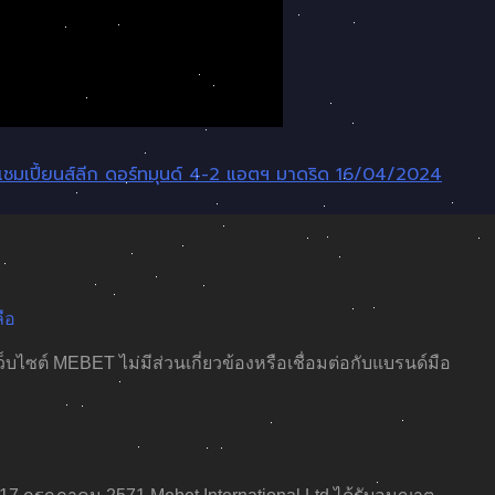
 แชมเปี้ยนส์ลีก ดอร์ทมุนด์ 4-2 แอตฯ มาดริด 16/04/2024
ือ
เว็บไซต์ MEBET ไม่มีส่วนเกี่ยวข้องหรือเชื่อมต่อกับแบรนด์มือ