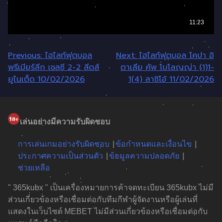
แนะแนว
Previous:
ไฮไลท์ฟุตบอล
Next:
ไฮไลท์ฟุตบอล โคปา อิ
พรีเมียร์ลีก เชลซี 2-2 ลีดส์
ตาเลีย คัพ โบโลญญ่า (1)1-
เรื่อง
ยูไนเต็ด 10/02/2026
1(4) ลาซิโอ้ 11/02/2026
เล่นอย่างมีความรับผิดชอบ
การเล่นเกมอย่างรับผิดชอบ
ข้อกำหนดและเงื่อนไข
ประกาศความเป็นส่วนตัว
ข้อมูลความปลอดภัย
ช่วยเหลือ
" 365kubx " เป็นเครื่องหมายการค้าจดทะเบียน 365kubx ไม่มี
ส่วนเกี่ยวข้องหรือเชื่อมต่อกับทีมกีฬาผู้จัดงานหรือผู้เล่นที่
แสดงในเว็บไซต์ MEBET ไม่มีส่วนเกี่ยวข้องหรือเชื่อมต่อกับ