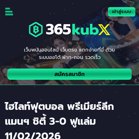
Skip
to
เข้าสู่ระบบ
content
เว็บพนันออนไลน์ เว็บตรง แตกง่ายที่นี่ ด้วย
ระบบออโต้ ฝาก-ถอน รวดเร็ว
สมัครสมาชิก
ไฮไลท์ฟุตบอล พรีเมียร์ลีก
แมนฯ ซิตี้ 3-0 ฟูแล่ม
11/02/2026