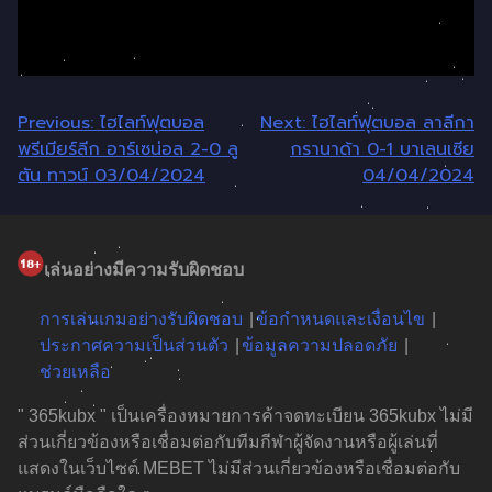
แนะแนว
Previous:
ไฮไลท์ฟุตบอล
Next:
ไฮไลท์ฟุตบอล ลาลีกา
พรีเมียร์ลีก อาร์เซน่อล 2-0 ลู
กรานาด้า 0-1 บาเลนเซีย
เรื่อง
ตัน ทาวน์ 03/04/2024
04/04/2024
เล่นอย่างมีความรับผิดชอบ
การเล่นเกมอย่างรับผิดชอบ
ข้อกำหนดและเงื่อนไข
ประกาศความเป็นส่วนตัว
ข้อมูลความปลอดภัย
ช่วยเหลือ
" 365kubx " เป็นเครื่องหมายการค้าจดทะเบียน 365kubx ไม่มี
ส่วนเกี่ยวข้องหรือเชื่อมต่อกับทีมกีฬาผู้จัดงานหรือผู้เล่นที่
แสดงในเว็บไซต์ MEBET ไม่มีส่วนเกี่ยวข้องหรือเชื่อมต่อกับ