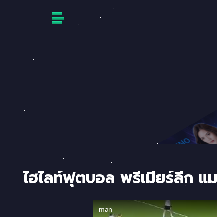
Skip
to
content
ไฮไลท์ฟุตบอล พรีเมียร์ลีก 