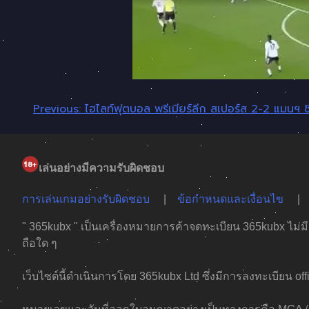
แนะแนว
Previous:
ไฮไลท์ฟุตบอล พรีเมียร์ลีก สเปอร์ส 2-2 แมนฯ 
เรื่อง
เล่นอย่างมีความรับผิดชอบ
การเล่นเกมอย่างรับผิดชอบ
ข้อกำหนดและเงื่อนไข
" 365kubx " เป็นเครื่องหมายการค้าจดทะเบียน 365kubx ไม่มีส่ว
ถือใด ๆ
เว็บไซต์นี้ดำเนินการโดย 365kubx Ltd ซึ่งมีการลงทะเบียน off