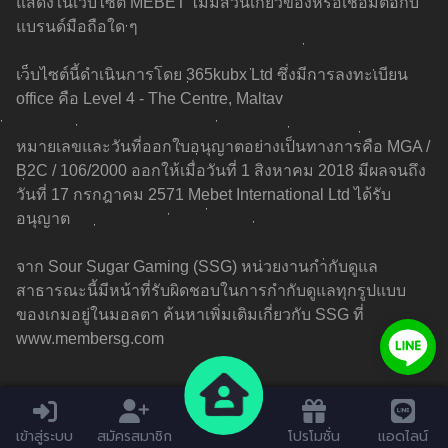
แสดงในเว็บไซต์ MEBET ไม่มีส่วนเกี่ยวข้องหรือเชื่อมต่อกับ
แบรนด์มือถือใด ๆ
เว็บไซต์นี้ดำเนินการโดย 365kubx Ltd ซึ่งมีการลงทะเบียน
office คือ Level 4 - The Centre, Maltav
หมายเลขและวันที่ออกใบอนุญาตอย่างเป็นทางการคือ MGA /
B2C / 106/2000 ออกให้เมื่อวันที่ 1 สิงหาคม 2018 มีผลจนถึง
วันที่ 17 กรกฎาคม 2571 Mebet International Ltd ได้รับ
อนุญาต
จาก Sour Sugar Gaming (SSG) หน่วยงานกำกับดูแล
สาธารณะนี้มีหน้าที่รับผิดชอบในการกำกับดูแลทุกรูปแบบ
ของเกมอยู่ในมอลตา ค้นหาเพิ่มเติมเกี่ยวกับ SSG ที่
www.membersg.com
เข้าสู่ระบบ
สมัครสมาชิก
โปรโมชั่น
แอดไลน์