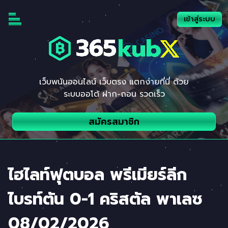
Skip
to
เข้าสู่ระบบ
content
เว็บพนันออนไลน์ เว็บตรง แตกง่ายที่นี่ ด้วย
ระบบออโต้ ฝาก-ถอน รวดเร็ว
สมัครสมาชิก
ไฮไลท์ฟุตบอล พรีเมียร์ลีก
ไบรท์ตัน 0-1 คริสตัล พาเลซ
08/02/2026