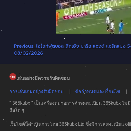
แนะแนว
Previous:
ไฮไลท์ฟุตบอล ลีกเอิง ปารีส แซงต์ แชร์กแมง 5
08/02/2026
เรื่อง
เล่นอย่างมีความรับผิดชอบ
การเล่นเกมอย่างรับผิดชอบ
ข้อกำหนดและเงื่อนไข
" 365kubx " เป็นเครื่องหมายการค้าจดทะเบียน 365kubx ไม่มีส่ว
ถือใด ๆ
เว็บไซต์นี้ดำเนินการโดย 365kubx Ltd ซึ่งมีการลงทะเบียน off