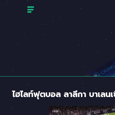
Skip
to
content
ไฮไลท์ฟุตบอล ลาลีกา บาเลน