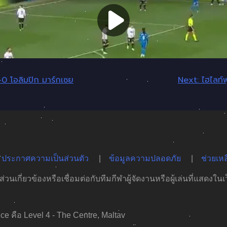
-0 โอลิมปิก มาร์กเซย
Next:
ไฮไลท์
ประกาศความเป็นส่วนตัว
ข้อมูลความปลอดภัย
ช่วยเหล
นเกี่ยวข้องหรือเชื่อมต่อกับทีมกีฬาผู้จัดงานหรือผู้เล่นที่แสดงใน
ice คือ Level 4 - The Centre, Maltav