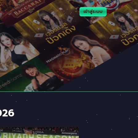
เข้าสู่ระบบ
026