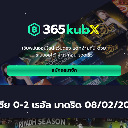
เว็บพนันออนไลน์ เว็บตรง แตกง่ายที่นี่ ด้วย
ระบบออโต้ ฝาก-ถอน รวดเร็ว
สมัครสมาชิก
เซีย 0-2 เรอัล มาดริด 08/02/2