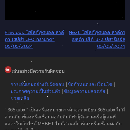
แนะแนว
Previous:
ไฮไลท์ฟุตบอล ลาลี
Next:
ไฮไลท์ฟุตบอล ลาลีกา
กา เซบีย่า 3-0 กรานาด้า
เซลต้า บีโก้ 3-2 บียาร์เรอัล
เรื่อง
05/05/2024
05/05/2024
เล่นอย่างมีความรับผิดชอบ
การเล่นเกมอย่างรับผิดชอบ
ข้อกำหนดและเงื่อนไข
ประกาศความเป็นส่วนตัว
ข้อมูลความปลอดภัย
ช่วยเหลือ
" 365kubx " เป็นเครื่องหมายการค้าจดทะเบียน 365kubx ไม่มี
ส่วนเกี่ยวข้องหรือเชื่อมต่อกับทีมกีฬาผู้จัดงานหรือผู้เล่นที่
แสดงในเว็บไซต์ MEBET ไม่มีส่วนเกี่ยวข้องหรือเชื่อมต่อกับ