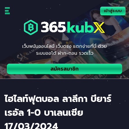
Skip
to
เข้าสู่ระบบ
content
เว็บพนันออนไลน์ เว็บตรง แตกง่ายที่นี่ ด้วย
ระบบออโต้ ฝาก-ถอน รวดเร็ว
สมัครสมาชิก
ไฮไลท์ฟุตบอล ลาลีกา บียาร์
เรอัล 1-0 บาเลนเซีย
17/03/2024