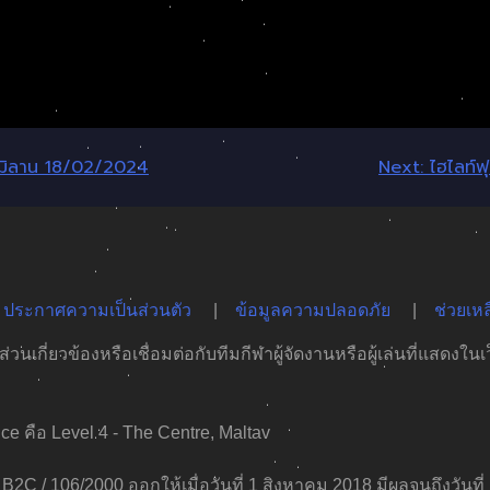
ี มิลาน 18/02/2024
Next:
ไฮไลท์ฟ
ประกาศความเป็นส่วนตัว
ข้อมูลความปลอดภัย
ช่วยเหล
นเกี่ยวข้องหรือเชื่อมต่อกับทีมกีฬาผู้จัดงานหรือผู้เล่นที่แสดงใน
ice คือ Level 4 - The Centre, Maltav
 / 106/2000 ออกให้เมื่อวันที่ 1 สิงหาคม 2018 มีผลจนถึงวันที่