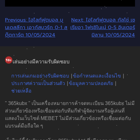
แนะแนว
Previous:
ไฮไลท์ฟุตบอล บุ
Next:
ไฮไลท์ฟุตบอล กัลโช่ เซ
นเดสลีกา เอาก์สบวร์ก 0-1 ส
เรียอา โฟรซิโนเน่ 0-5 อินเตอร์
เรื่อง
ตุ๊ตการ์ต 10/05/2024
มิลาน 10/05/2024
เล่นอย่างมีความรับผิดชอบ
การเล่นเกมอย่างรับผิดชอบ
ข้อกำหนดและเงื่อนไข
ประกาศความเป็นส่วนตัว
ข้อมูลความปลอดภัย
ช่วยเหลือ
" 365kubx " เป็นเครื่องหมายการค้าจดทะเบียน 365kubx ไม่มี
ส่วนเกี่ยวข้องหรือเชื่อมต่อกับทีมกีฬาผู้จัดงานหรือผู้เล่นที่
แสดงในเว็บไซต์ MEBET ไม่มีส่วนเกี่ยวข้องหรือเชื่อมต่อกับ
แบรนด์มือถือใด ๆ