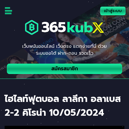
Skip
to
เข้าสู่ระบบ
content
เว็บพนันออนไลน์ เว็บตรง แตกง่ายที่นี่ ด้วย
ระบบออโต้ ฝาก-ถอน รวดเร็ว
สมัครสมาชิก
ไฮไลท์ฟุตบอล ลาลีกา อลาเบส
2-2 คิโรน่า 10/05/2024