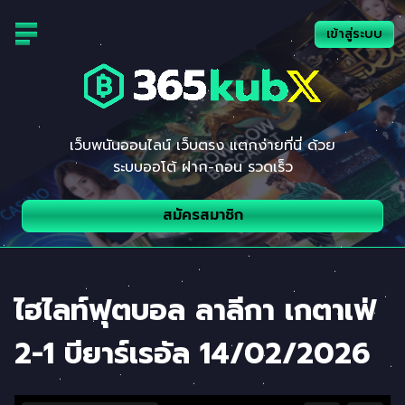
Skip
to
เข้าสู่ระบบ
content
เว็บพนันออนไลน์ เว็บตรง แตกง่ายที่นี่ ด้วย
ระบบออโต้ ฝาก-ถอน รวดเร็ว
สมัครสมาชิก
ไฮไลท์ฟุตบอล ลาลีกา เกตาเฟ่
2-1 บียาร์เรอัล 14/02/2026