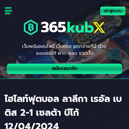
Skip
to
เข้าสู่ระบบ
content
เว็บพนันออนไลน์ เว็บตรง แตกง่ายที่นี่ ด้วย
ระบบออโต้ ฝาก-ถอน รวดเร็ว
สมัครสมาชิก
ไฮไลท์ฟุตบอล ลาลีกา เรอัล เบ
ติส 2-1 เซลต้า บีโก้
12/04/2024