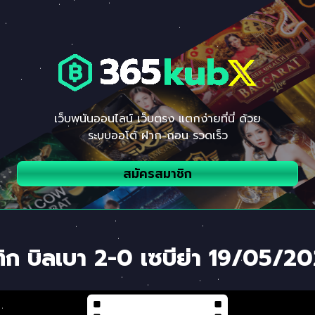
เว็บพนันออนไลน์ เว็บตรง แตกง่ายที่นี่ ด้วย
ระบบออโต้ ฝาก-ถอน รวดเร็ว
สมัครสมาชิก
ิก บิลเบา 2-0 เซบีย่า 19/05/2