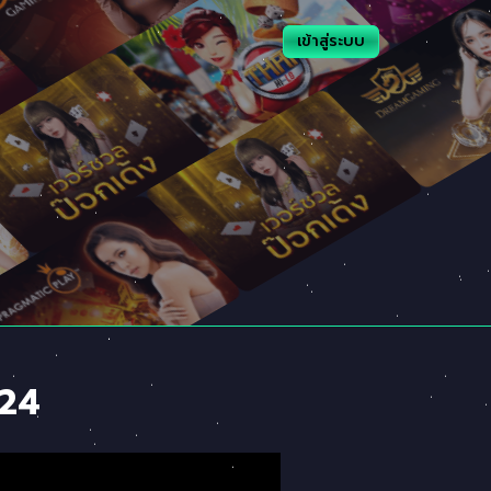
เข้าสู่ระบบ
024