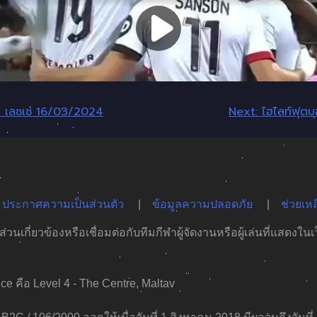
-1 เลชเช่ 16/03/2024
Next:
ไฮไลท์ฟุต
ประกาศความเป็นส่วนตัว
ข้อมูลความปลอดภัย
ช่วยเหล
นเกี่ยวข้องหรือเชื่อมต่อกับทีมกีฬาผู้จัดงานหรือผู้เล่นที่แสดงใน
ice คือ Level 4 - The Centre, Maltav