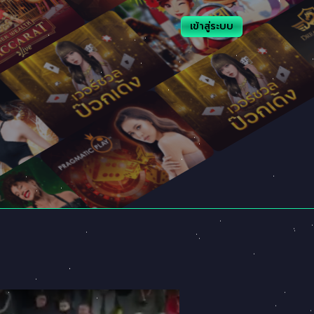
เข้าสู่ระบบ