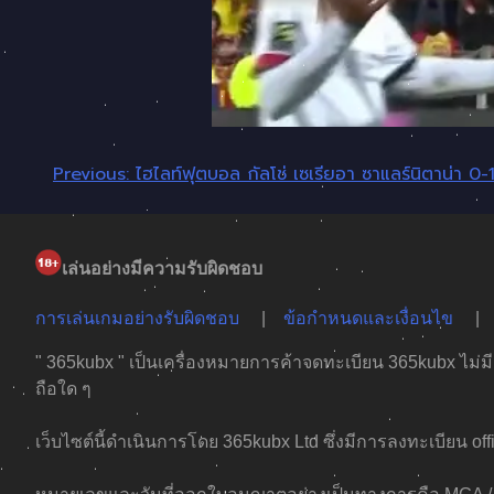
แนะแนว
Previous:
ไฮไลท์ฟุตบอล กัลโช่ เซเรียอา ซาแลร์นิตาน่า 0
เรื่อง
เล่นอย่างมีความรับผิดชอบ
การเล่นเกมอย่างรับผิดชอบ
ข้อกำหนดและเงื่อนไข
" 365kubx " เป็นเครื่องหมายการค้าจดทะเบียน 365kubx ไม่มีส่ว
ถือใด ๆ
เว็บไซต์นี้ดำเนินการโดย 365kubx Ltd ซึ่งมีการลงทะเบียน off