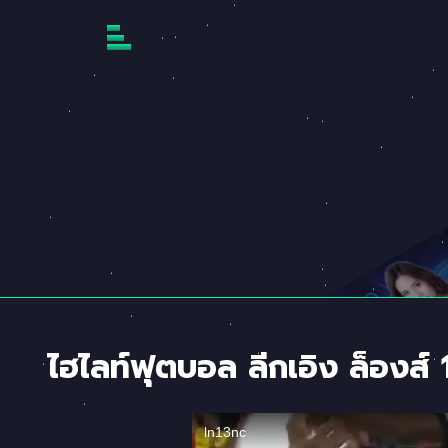
Skip
to
content
ไฮไลท์ฟุตบอล ลีกเอิง ล็องส