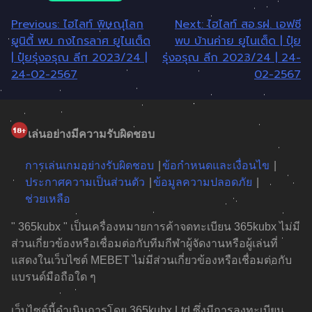
แนะแนว
Previous:
ไฮไลท์ พิษณุโลก
Next:
ไฮไลท์ สอ.รฝ. เอฟซี
ยูนิตี้ พบ กงไกรลาศ ยูไนเต็ด
พบ บ้านค่าย ยูไนเต็ด | ปุ๋ย
เรื่อง
| ปุ๋ยรุ่งอรุณ ลีก 2023/24 |
รุ่งอรุณ ลีก 2023/24 | 24-
24-02-2567
02-2567
เล่นอย่างมีความรับผิดชอบ
การเล่นเกมอย่างรับผิดชอบ
ข้อกำหนดและเงื่อนไข
ประกาศความเป็นส่วนตัว
ข้อมูลความปลอดภัย
ช่วยเหลือ
" 365kubx " เป็นเครื่องหมายการค้าจดทะเบียน 365kubx ไม่มี
ส่วนเกี่ยวข้องหรือเชื่อมต่อกับทีมกีฬาผู้จัดงานหรือผู้เล่นที่
แสดงในเว็บไซต์ MEBET ไม่มีส่วนเกี่ยวข้องหรือเชื่อมต่อกับ
แบรนด์มือถือใด ๆ
เว็บไซต์นี้ดำเนินการโดย 365kubx Ltd ซึ่งมีการลงทะเบียน