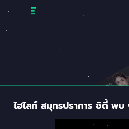
Skip
to
content
ไฮไลท์ สมุทรปราการ ซิตี้ พ