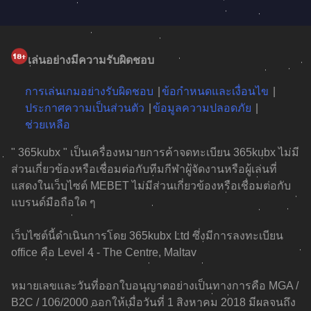
เล่นอย่างมีความรับผิดชอบ
การเล่นเกมอย่างรับผิดชอบ
ข้อกำหนดและเงื่อนไข
ประกาศความเป็นส่วนตัว
ข้อมูลความปลอดภัย
ช่วยเหลือ
" 365kubx " เป็นเครื่องหมายการค้าจดทะเบียน 365kubx ไม่มี
ส่วนเกี่ยวข้องหรือเชื่อมต่อกับทีมกีฬาผู้จัดงานหรือผู้เล่นที่
แสดงในเว็บไซต์ MEBET ไม่มีส่วนเกี่ยวข้องหรือเชื่อมต่อกับ
แบรนด์มือถือใด ๆ
เว็บไซต์นี้ดำเนินการโดย 365kubx Ltd ซึ่งมีการลงทะเบียน
office คือ Level 4 - The Centre, Maltav
หมายเลขและวันที่ออกใบอนุญาตอย่างเป็นทางการคือ MGA /
B2C / 106/2000 ออกให้เมื่อวันที่ 1 สิงหาคม 2018 มีผลจนถึง