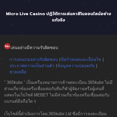
Micro Live Casino ปฏิวัติการเล่นคาสิโนออนไลน์อย่าง
แท้จริง
เล่นอย่างมีความรับผิดชอบ
การเล่นเกมอย่างรับผิดชอบ
ข้อกำหนดและเงื่อนไข
ประกาศความเป็นส่วนตัว
ข้อมูลความปลอดภัย
ช่วยเหลือ
" 365kubx " เป็นเครื่องหมายการค้าจดทะเบียน 365kubx ไม่มี
ส่วนเกี่ยวข้องหรือเชื่อมต่อกับทีมกีฬาผู้จัดงานหรือผู้เล่นที่
แสดงในเว็บไซต์ MEBET ไม่มีส่วนเกี่ยวข้องหรือเชื่อมต่อกับ
แบรนด์มือถือใด ๆ
เว็บไซต์นี้ดำเนินการโดย 365kubx Ltd ซึ่งมีการลงทะเบียน