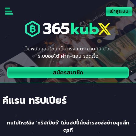
Skip
to
เข้าสู่ระบบ
content
เว็บพนันออนไลน์ เว็บตรง แตกง่ายที่นี่ ด้วย
ระบบออโต้ ฝาก-ถอน รวดเร็ว
สมัครสมาชิก
คีแรน ทริปเปียร์
ทนไม่ไหว!ลือ ‘ทริปเปียร์’ ไม่แฮปปี้นั่งสำรองจ่อย้ายลุยลีก
ตุรกี