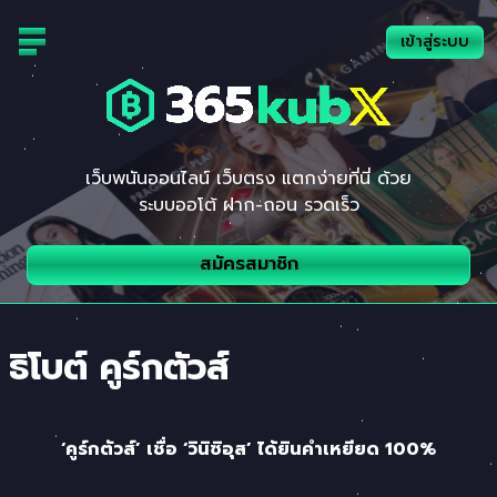
Skip
to
เข้าสู่ระบบ
content
เว็บพนันออนไลน์ เว็บตรง แตกง่ายที่นี่ ด้วย
ระบบออโต้ ฝาก-ถอน รวดเร็ว
สมัครสมาชิก
ธิโบต์ คูร์กตัวส์
‘คูร์กตัวส์’ เชื่อ ‘วินิซิอุส’ ได้ยินคำเหยียด 100%