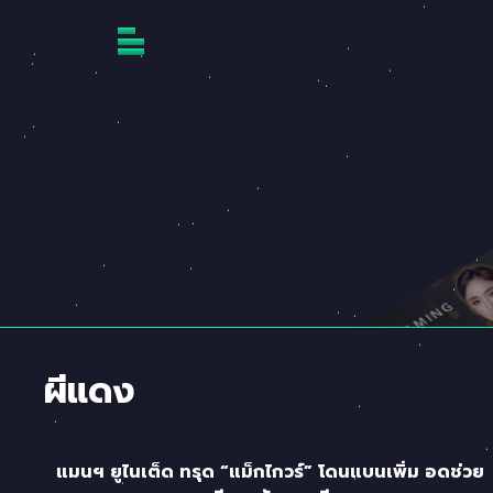
Skip
to
content
ผีแดง
แมนฯ ยูไนเต็ด ทรุด “แม็กไกวร์” โดนแบนเพิ่ม อดช่วย