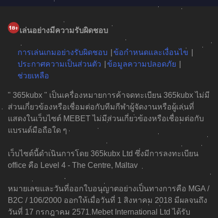
เล่นอย่างมีความรับผิดชอบ
การเล่นเกมอย่างรับผิดชอบ
ข้อกำหนดและเงื่อนไข
ประกาศความเป็นส่วนตัว
ข้อมูลความปลอดภัย
ช่วยเหลือ
" 365kubx " เป็นเครื่องหมายการค้าจดทะเบียน 365kubx ไม่มี
ส่วนเกี่ยวข้องหรือเชื่อมต่อกับทีมกีฬาผู้จัดงานหรือผู้เล่นที่
แสดงในเว็บไซต์ MEBET ไม่มีส่วนเกี่ยวข้องหรือเชื่อมต่อกับ
แบรนด์มือถือใด ๆ
เว็บไซต์นี้ดำเนินการโดย 365kubx Ltd ซึ่งมีการลงทะเบียน
office คือ Level 4 - The Centre, Maltav
หมายเลขและวันที่ออกใบอนุญาตอย่างเป็นทางการคือ MGA /
B2C / 106/2000 ออกให้เมื่อวันที่ 1 สิงหาคม 2018 มีผลจนถึง
วันที่ 17 กรกฎาคม 2571 Mebet International Ltd ได้รับ